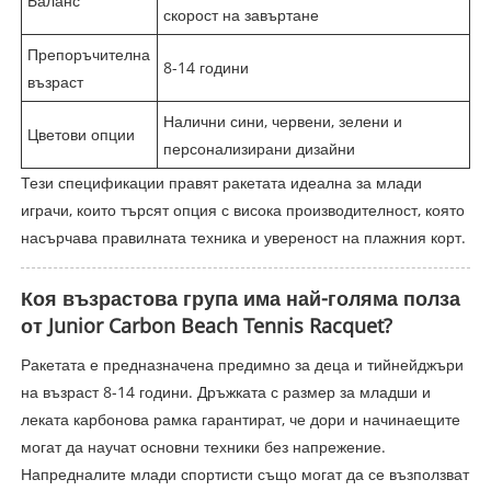
Баланс
скорост на завъртане
Препоръчителна
8-14 години
възраст
Налични сини, червени, зелени и
Цветови опции
персонализирани дизайни
Тези спецификации правят ракетата идеална за млади
играчи, които търсят опция с висока производителност, която
насърчава правилната техника и увереност на плажния корт.
Коя възрастова група има най-голяма полза
от Junior Carbon Beach Tennis Racquet?
Ракетата е предназначена предимно за деца и тийнейджъри
на възраст 8-14 години. Дръжката с размер за младши и
леката карбонова рамка гарантират, че дори и начинаещите
могат да научат основни техники без напрежение.
Напредналите млади спортисти също могат да се възползват