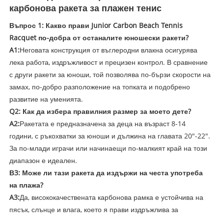
карбонова ракета за плажен тенис
Въпрос 1: Какво прави Junior Carbon Beach Tennis
Racquet по-добра от останалите юношески ракети?
A1:
Неговата конструкция от въглеродни влакна осигурява
лека работа, издръжливост и прецизен контрол. В сравнение
с други ракети за юноши, той позволява по-бързи скорости на
замах, по-добро разположение на топката и подобрено
развитие на уменията.
Q2: Как да избера правилния размер за моето дете?
A2:
Ракетата е предназначена за деца на възраст 8-14
години, с ръкохватки за юноши и дължина на главата 20"-22".
За по-млади играчи или начинаещи по-малкият край на този
диапазон е идеален.
В3: Може ли тази ракета да издържи на честа употреба
на плажа?
A3:
Да, висококачествената карбонова рамка е устойчива на
пясък, слънце и влага, което я прави издръжлива за