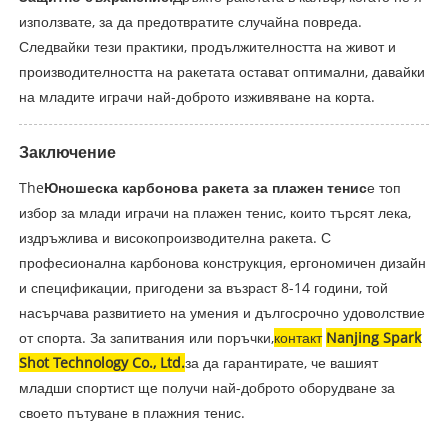
използвате, за да предотвратите случайна повреда.
Следвайки тези практики, продължителността на живот и
производителността на ракетата остават оптимални, давайки
на младите играчи най-доброто изживяване на корта.
Заключение
The
Юношеска карбонова ракета за плажен тенис
е топ
избор за млади играчи на плажен тенис, които търсят лека,
издръжлива и високопроизводителна ракета. С
професионална карбонова конструкция, ергономичен дизайн
и спецификации, пригодени за възраст 8-14 години, той
насърчава развитието на умения и дългосрочно удоволствие
от спорта. За запитвания или поръчки,
контакт
Nanjing Spark
Shot Technology Co., Ltd.
за да гарантирате, че вашият
младши спортист ще получи най-доброто оборудване за
своето пътуване в плажния тенис.