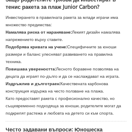
тенис ракета за плаж Junior Carbon?
Инвестирането в правилната ракета за млади играчи има
множество предимства:
Намалява риска от нараняване:
Лекият дизайн намалява
напрежението върху ставите.
Подобрява кривата на учене:
Специфичните за юноши
размери и баланс улесняват развиването на правилна
техника.
Повишава увереността:
Лесното боравене позволява на
децата да играят по-дълго и да се наслаждават на играта.
Издръжлив и дълготраен:
Качествената карбонова
конструкция издържа на често ползване на плажа.
Като предоставят ракета с професионално качество, но
същевременно подходяща за юноши, родителите могат да
подкрепят растежа и любовта на детето си към спорта.
Често задавани въпроси: Юношеска