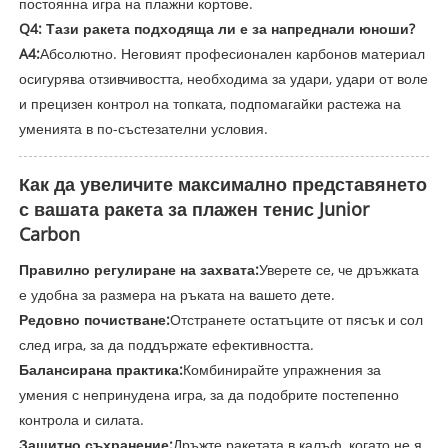
постоянна игра на плажни кортове.
Q4: Тази ракета подходяща ли е за напреднали юноши?
A4:
Абсолютно. Неговият професионален карбонов материал
осигурява отзивчивостта, необходима за удари, удари от воле
и прецизен контрол на топката, подпомагайки растежа на
уменията в по-състезателни условия.
Как да увеличите максимално представянето
с вашата ракета за плажен тенис Junior
Carbon
Правилно регулиране на захвата:
Уверете се, че дръжката
е удобна за размера на ръката на вашето дете.
Редовно почистване:
Отстранете остатъците от пясък и сол
след игра, за да поддържате ефективността.
Балансирана практика:
Комбинирайте упражнения за
умения с непринудена игра, за да подобрите постепенно
контрола и силата.
Защитно съхранение:
Дръжте ракетата в калъф, когато не я