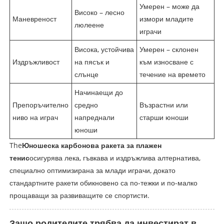
Умерен – може да
Високо – лесно
Маневреност
измори младите
люлеене
играчи
Висока, устойчива
Умерен – склонен
Издръжливост
на пясък и
към износване с
слънце
течение на времето
Начинаещи до
Препоръчително
средно
Възрастни или
ниво на играч
напреднали
старши юноши
юноши
The
Юношеска карбонова ракета за плажен
тенис
осигурява лека, гъвкава и издръжлива алтернатива,
специално оптимизирана за млади играчи, докато
стандартните ракети обикновено са по-тежки и по-малко
прощаващи за развиващите се спортисти.
Защо родителите трябва да инвестират в