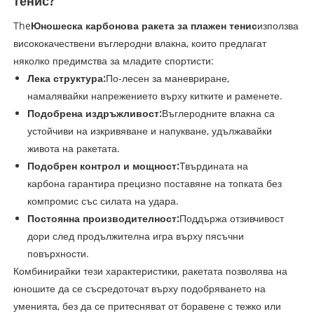
тенис?
The
Юношеска карбонова ракета за плажен тенис
използва
висококачествени въглеродни влакна, които предлагат
няколко предимства за младите спортисти:
Лека структура:
По-лесен за маневриране,
намалявайки напрежението върху китките и раменете.
Подобрена издръжливост:
Въглеродните влакна са
устойчиви на изкривяване и напукване, удължавайки
живота на ракетата.
Подобрен контрол и мощност:
Твърдината на
карбона гарантира прецизно поставяне на топката без
компромис със силата на удара.
Постоянна производителност:
Поддържа отзивчивост
дори след продължителна игра върху пясъчни
повърхности.
Комбинирайки тези характеристики, ракетата позволява на
юношите да се съсредоточат върху подобряването на
уменията, без да се притесняват от боравене с тежко или