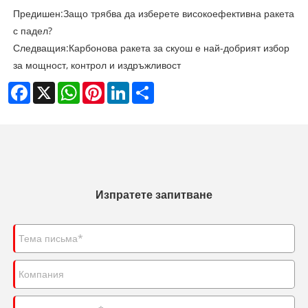
Предишен:
Защо трябва да изберете високоефективна ракета
с падел?
Следващия:
Карбонова ракета за скуош е най-добрият избор
за мощност, контрол и издръжливост
Facebook
X
WhatsApp
Pinterest
LinkedIn
Share
Изпратете запитване