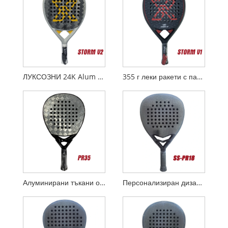
ЛУКСОЗНИ 24K Alum Fiber Rackets STORM V2
355 г леки ракети с падел STORM V1
Алуминирани тъкани от въглеродни влакна 18k ракети Padel
Персонализиран дизайн Diamond 3K Carbon Padel Racket с умен мост