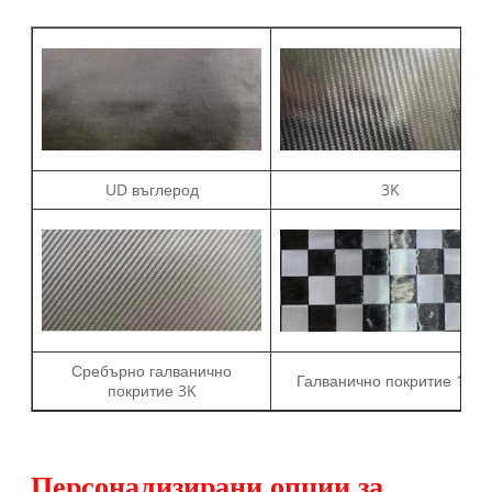
UD въглерод
3K
Сребърно галванично
Галванично покритие 18K
покритие 3K
Персонализирани опции за