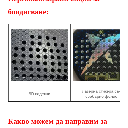
боядисване:
Лазерна стикера със
3D ваденки
сребърно фолио
Какво можем да направим за