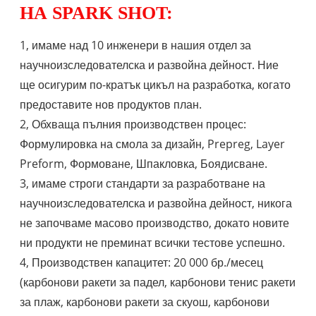
НА SPARK SHOT:
1, имаме над 10 инженери в нашия отдел за
научноизследователска и развойна дейност. Ние
ще осигурим по-кратък цикъл на разработка, когато
предоставите нов продуктов план.
2, Обхваща пълния производствен процес:
Формулировка на смола за дизайн, Prepreg, Layer
Preform, Формоване, Шпакловка, Боядисване.
3, имаме строги стандарти за разработване на
научноизследователска и развойна дейност, никога
не започваме масово производство, докато новите
ни продукти не преминат всички тестове успешно.
4, Производствен капацитет: 20 000 бр./месец
(карбонови ракети за падел, карбонови тенис ракети
за плаж, карбонови ракети за скуош, карбонови