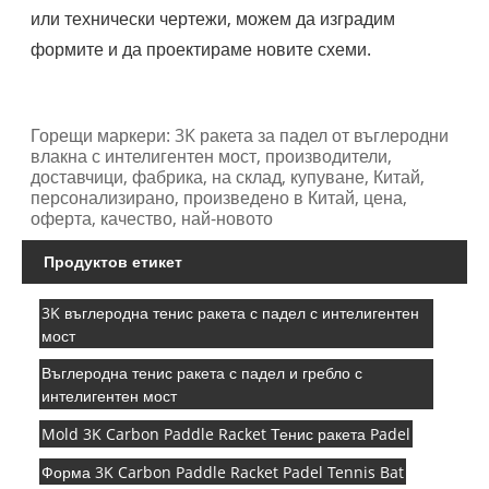
или технически чертежи, можем да изградим
формите и да проектираме новите схеми.
Горещи маркери: 3K ракета за падел от въглеродни
влакна с интелигентен мост, производители,
доставчици, фабрика, на склад, купуване, Китай,
персонализирано, произведено в Китай, цена,
оферта, качество, най-новото
Продуктов етикет
3K въглеродна тенис ракета с падел с интелигентен
мост
Въглеродна тенис ракета с падел и гребло с
интелигентен мост
Mold 3K Carbon Paddle Racket Тенис ракета Padel
Форма 3K Carbon Paddle Racket Padel Tennis Bat