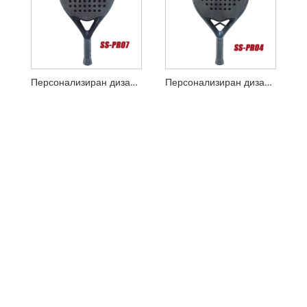
Персонализиран дизайн 3K Carbon Padel Racket
Персонализиран дизайн кръг 3K Carbon Padel Racket с умен мост