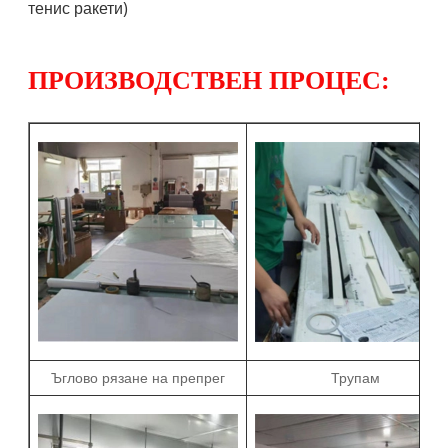
тенис ракети)
ПРОИЗВОДСТВЕН ПРОЦЕС:
Ъглово рязане на препрег
Трупам