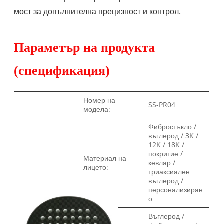
мост за допълнителна прецизност и контрол.
Параметър на продукта
(спецификация)
Номер на
SS-PR04
модела:
Фибростъкло /
въглерод / 3K /
12K / 18K /
покритие /
Материал на
кевлар /
лицето:
триаксиален
въглерод /
персонализиран
о
Въглерод /