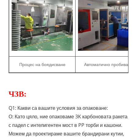
Процес на боядисване
Автоматично пробиване
ЧЗВ:
Q1: Какви са вашите условия за опаковане:
О: Като цяло, ние опаковаме 3K карбоновата ракета
с падел с интелигентен мост в PP торби и кашони.
Можем да проектираме вашите брандирани кутии,